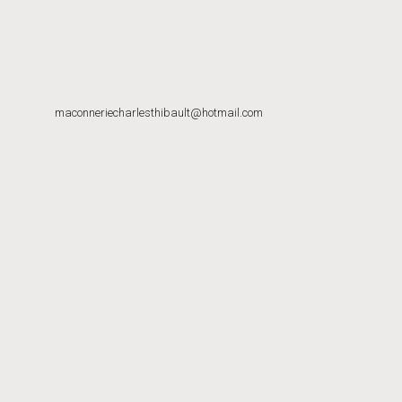
MAÇONNERIE CHARLES THIBAULT INC.
620-B Du Plateau
Sainte-Agathe-des-Monts, QC
J8C 2Z7
819-217-0055
maconneriecharlesthibault@hotmail.com
Nous réalisons des projets partout dans la grande région des
Laurentides, dont Mont-Tremblant, Sainte-Agathe-des-Monts,
Sainte-Adèle, Saint-Sauveur, Saint-Jérome, Mirabel, Sainte-
Thérèse, Rosemère, Blainville et plusieurs autres municipalités.