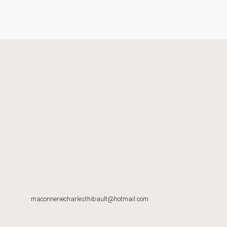
Nous joindre
MAÇONNERIE CHARLES THIBAULT INC.
620-B Du Plateau
Sainte-Agathe-des-Monts, QC
J8C 2Z7
819-217-0055
maconneriecharlesthibault@hotmail.com