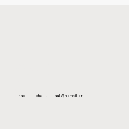
Nous joindre
MAÇONNERIE CHARLES THIBAULT INC.
620-B Du Plateau
Sainte-Agathe-des-Monts, QC
J8C 2Z7
819-217-0055
maconneriecharlesthibault@hotmail.com