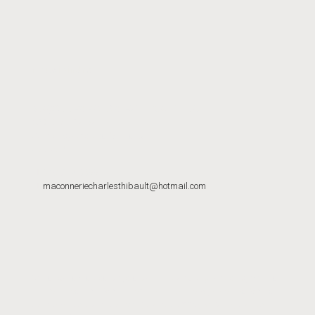
Nous joindre
MAÇONNERIE CHARLES THIBAULT INC.
620-B Du Plateau
Sainte-Agathe-des-Monts, QC
J8C 2Z7
819-217-0055
maconneriecharlesthibault@hotmail.com
Nous réalisons des projets partout dans la grande région des
Laurentides, dont Mont-Tremblant, Sainte-Agathe-des-Monts,
Sainte-Adèle, Saint-Sauveur, Saint-Jérome, Mirabel, Sainte-