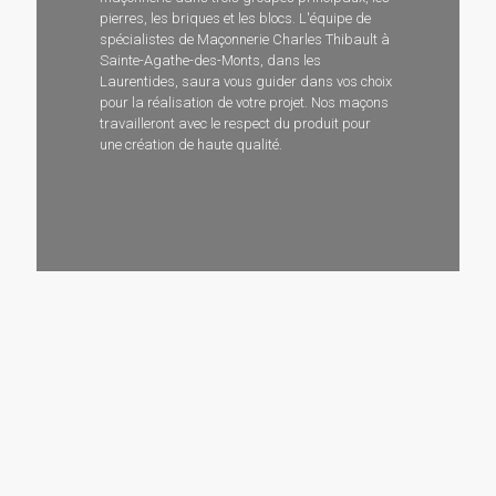
pierres, les briques et les blocs. L'équipe de
spécialistes de Maçonnerie Charles Thibault à
Sainte-Agathe-des-Monts, dans les
Laurentides, saura vous guider dans vos choix
pour la réalisation de votre projet. Nos maçons
travailleront avec le respect du produit pour
une création de haute qualité.