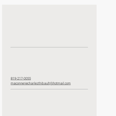
Nous joindre
MAÇONNERIE CHARLES THIBAULT INC.
620-B Du Plateau
Sainte-Agathe-des-Monts, QC
J8C 2Z7
819-217-0055
maconneriecharlesthibault@hotmail.com
Nous réalisons des projets partout dans la grande
région des Laurentides, dont Mont-Tremblant,
Sainte-Agathe-des-Monts, Sainte-Adèle, Saint-