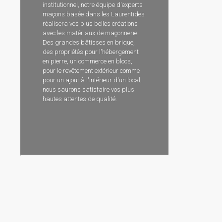
institutionnel, notre équipe d'experts
maçons basée dans les Laurentides
réalisera vos plus belles créations
avec les matériaux de maçonnerie.
Des grandes bâtisses en brique,
des propriétés pour l'hébergement
en pierre, un commerce en blocs,
pour le revêtement extérieur comme
pour un ajout à l'intérieur d'un local,
nous saurons satisfaire vos plus
hautes attentes de qualité.